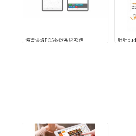
協資優肯POS餐飲系統軟體
肚肚du