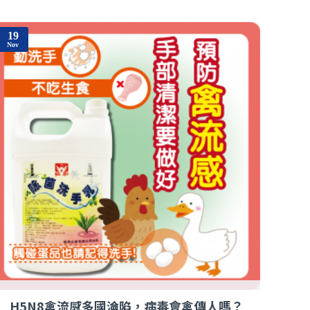
19
13
Nov
Nov
H5N8禽流感多國淪陷，病毒會禽傳人嗎？
免洗