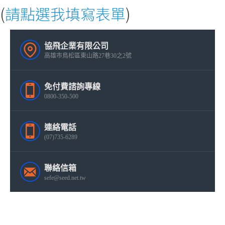
(
請點選我填寫表單
)
協飛企業有限公司
高雄市鳥松區東山路27巷30之2號
免付費諮詢專線
0800-350-500
連絡電話
(07)735-6289
聯絡信箱
sefe@seed.net.tw