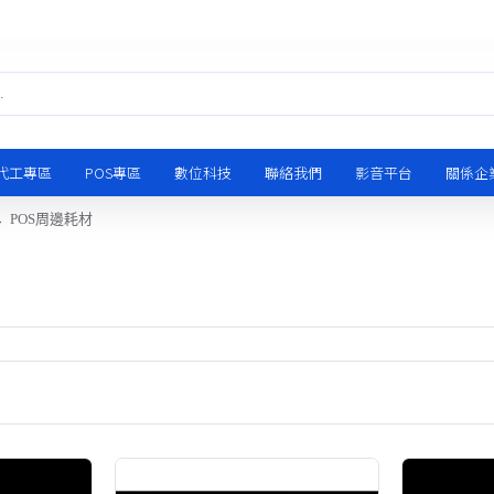
代工專區
POS專區
數位科技
聯絡我們
影音平台
關係企
POS周邊耗材