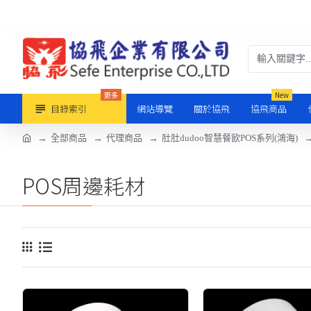
更多
New
目錄索引
網站導覽
關於協飛
協飛商品
全部商品
代理商品
肚肚dudoo智慧餐飲POS系列(鴻海)
POS周邊耗材