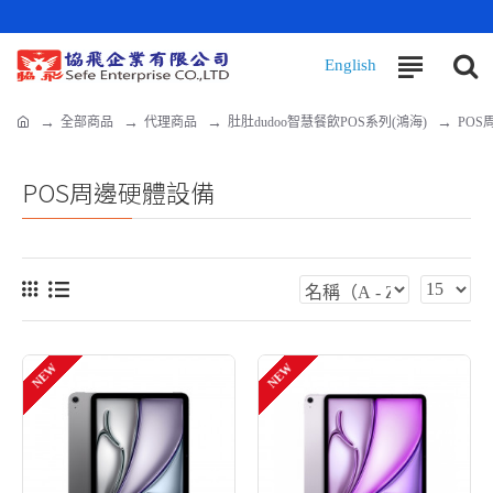
全部商品
代理商品
肚肚dudoo智慧餐飲POS系列(鴻海)
POS
POS周邊硬體設備
NEW
NEW