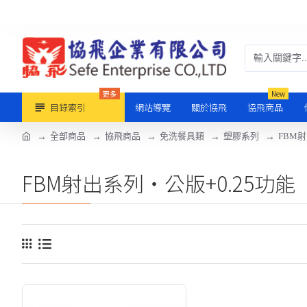
更多
New
目錄索引
網站導覽
關於協飛
協飛商品
全部商品
協飛商品
免洗餐具類
塑膠系列
FBM射
FBM射出系列‧公版+0.25功能