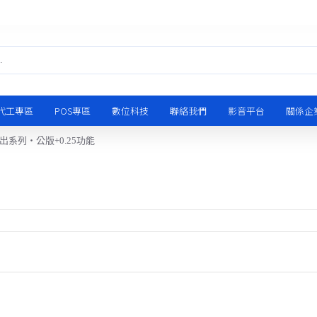
代工專區
POS專區
數位科技
聯絡我們
影音平台
關係企
出系列‧公版+0.25功能