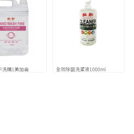
手洗精1美加侖
全效除菌洗潔液1000ml