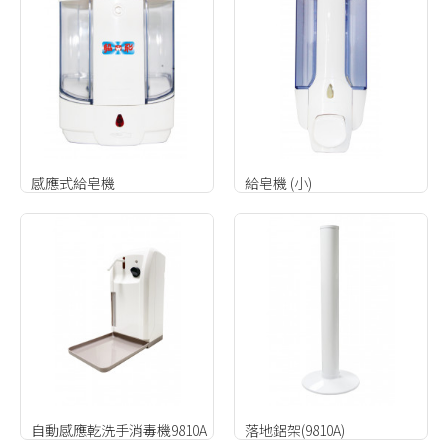
感應式給皂機
給皂機 (小)
自動感應乾洗手消毒機9810A
落地鋁架(9810A)